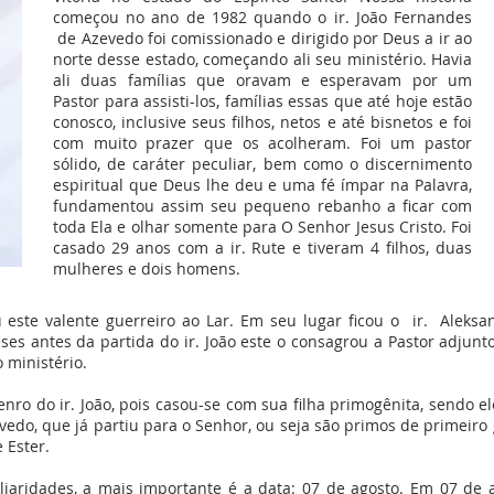
começou no ano de 1982 quando o ir. João Fernandes
de Azevedo foi comissionado e dirigido por Deus a ir ao
norte desse estado, começando ali seu ministério. Havia
ali duas famílias que oravam e esperavam por um
Pastor para assisti-los, famílias essas que até hoje estão
conosco, inclusive seus filhos, netos e até bisnetos e foi
com muito prazer que os acolheram. Foi um pastor
sólido, de caráter peculiar, bem como o discernimento
espiritual que Deus lhe deu e uma fé ímpar na Palavra,
fundamentou assim seu pequeno rebanho a ficar com
toda Ela e olhar somente para O Senhor Jesus Cristo. Foi
casado 29 anos com a ir. Rute e tiveram 4 filhos, duas
mulheres e dois homens.
este valente guerreiro ao Lar. Em seu lugar ficou o ir. Aleks
ses antes da partida do ir. João este o consagrou a Pastor adjun
o ministério.
genro do ir. João, pois casou-se com sua filha primogênita, sendo
edo, que já partiu para o Senhor, ou seja são primos de primeiro g
 Ester.
iaridades, a mais importante é a data: 07 de agosto. Em 07 de a