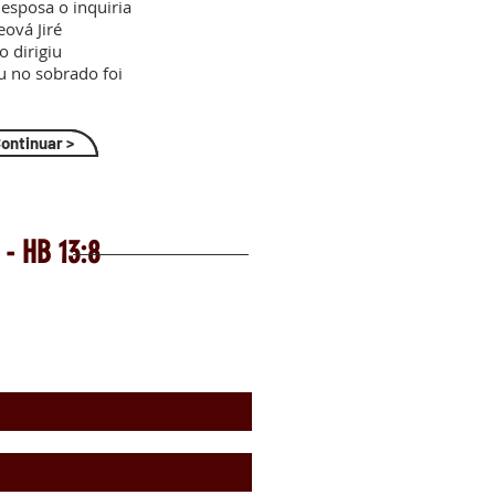
 esposa o inquiria
eová Jiré
o dirigiu
 no sobrado foi
.
ontinuar >
 - HB 13:8
E