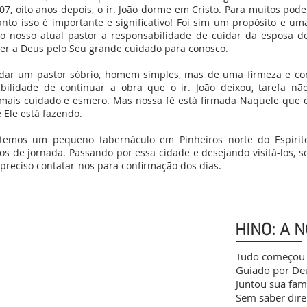
07, oito anos depois, o ir. João dorme em Cristo. Para muitos pod
nto isso é importante e significativo! Foi sim um propósito e u
 nosso atual pastor a responsabilidade de cuidar da esposa de 
ecer a Deus pelo Seu grande cuidado para conosco.
dar um pastor sóbrio, homem simples, mas de uma firmeza e 
bilidade de continuar a obra que o ir. João deixou, tarefa n
mais cuidado e esmero. Mas nossa fé está firmada Naquele que
 Ele está fazendo.
 temos um pequeno tabernáculo em Pinheiros norte do Espíri
s de jornada. Passando por essa cidade e desejando visitá-los, 
 preciso contatar-nos para confirmação dos dias.
HINO: A 
Tudo começou 
Guiado por Deu
Juntou sua famí
Sem saber dire