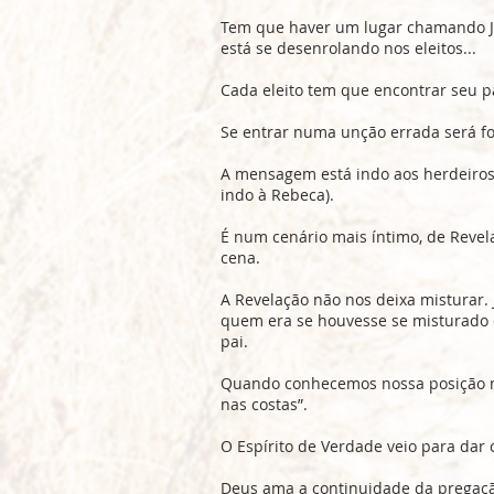
Tem que haver um lugar chamando Je
está se desenrolando nos eleitos...
Cada eleito tem que encontrar seu p
Se entrar numa unção errada será fo
A mensagem está indo aos herdeiros,
indo à Rebeca).
É num cenário mais íntimo, de Reve
cena.
A Revelação não nos deixa misturar. 
quem era se houvesse se misturado 
pai.
Quando conhecemos nossa posição n
nas costas”.
O Espírito de Verdade veio para dar 
Deus ama a continuidade da pregaçã