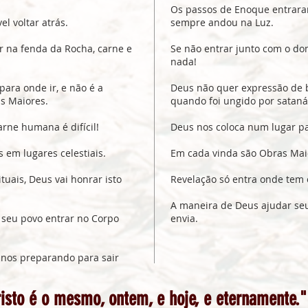
Os passos de Enoque entrara
l voltar atrás.
sempre andou na Luz.
 na fenda da Rocha, carne e
Se não entrar junto com o do
nada!
ara onde ir, e não é a
Deus não quer expressão de 
s Maiores.
quando foi ungido por sataná
arne humana é difícil!
Deus nos coloca num lugar pa
 em lugares celestiais.
Em cada vinda são Obras Maio
uais, Deus vai honrar isto
Revelação só entra onde tem 
A maneira de Deus ajudar seu
 seu povo entrar no Corpo
envia.
nos preparando para sair
isto é o mesmo, ontem, e hoje, e eternamente."