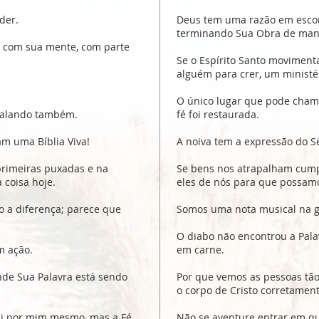
der.
Deus tem uma razão em escond
terminando Sua Obra de mane
 com sua mente, com parte
Se o Espírito Santo moviment
alguém para crer, um ministér
O único lugar que pode cham
 falando também.
fé foi restaurada.
am uma Bíblia Viva!
A noiva tem a expressão do S
primeiras puxadas e na
Se bens nos atrapalham cumpr
 coisa hoje.
eles de nós para que possamos
o a diferença; parece que
Somos uma nota musical na 
O diabo não encontrou a Pal
m ação.
em carne.
nde Sua Palavra está sendo
Por que vemos as pessoas tão
o corpo de Cristo corretament
ui por mim mesmo, mas a Fé
Não se aventure entrar em qu