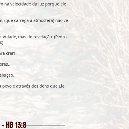
m na velocidade da luz porque ele
m, (que carrega a atmosfera) não vê
bondade, mas de revelação. (Pedro
s)
ra crer!
res...
eleição.
 povo é através dos dons que Ele
 - HB 13:8