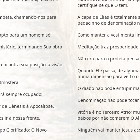
certifique-se que O tem.
ombeta, chamando-nos para
A capa de Elias é totalmente
pedacinho de denominação ne
Rapto para um homem só!
Como manter a vestimenta limp
istério, terminando Sua obra
Meditação traz prosperidade.
Não era para o profeta pensar
encontra sua posição, a visão
Quando Ele passa, de alguma
numa dimensão para vê-Lo o
tmosfera.
O diabo não pode entupir mai
ará sempre ocupado!
Denominação não pode tocar 
r de Gênesis à Apocalipse.
Vitória é no Terceiro Átrio; m
s ir à nossa frente.
baixos por não comerem O Al
po Glorificado: O Novo
Ninguém vai manter Jesus ac