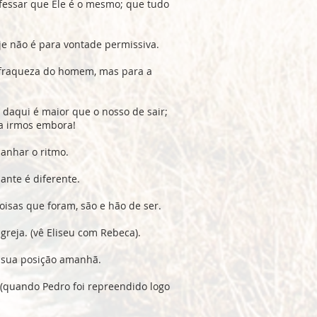
nfessar que Ele é o mesmo; que tudo
je não é para vontade permissiva.
 fraqueza do homem, mas para a
 daqui é maior que o nosso de sair;
a irmos embora!
anhar o ritmo.
nte é diferente.
oisas que foram, são e hão de ser.
greja. (vê Eliseu com Rebeca).
 sua posição amanhã.
(quando Pedro foi repreendido logo