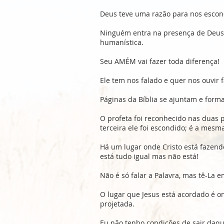
Deus teve uma razão para nos escon
Ninguém entra na presença de Deus
humanística.
Seu AMÉM vai fazer toda diferença!
Ele tem nos falado e quer nos ouvir
Páginas da Bíblia se ajuntam e form
O profeta foi reconhecido nas duas 
terceira ele foi escondido; é a mesma
Há um lugar onde Cristo está fazend
está tudo igual mas não está!
Não é só falar a Palavra, mas tê-La e
O lugar que Jesus está acordado é o
projetada.
Eu não tenho condições de sair daq