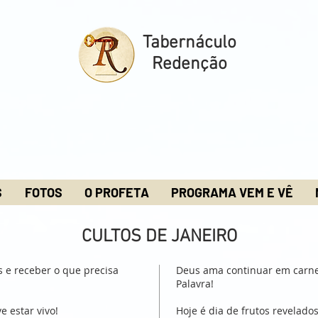
Tabernáculo
Redenção
S
FOTOS
O PROFETA
PROGRAMA VEM E VÊ
CULTOS DE JANEIRO
s e receber o que precisa
Deus ama continuar em carne.
Palavra!
e estar vivo!
Hoje é dia de frutos revelad