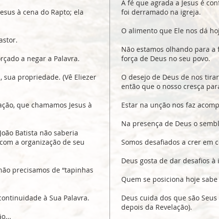
A fé que agrada a Jesus é co
sus à cena do Rapto; ela
foi derramado na igreja.
O alimento que Ele nos dá ho
astor.
Não estamos olhando para a
rçado a negar a Palavra.
força de Deus no seu povo.
 sua propriedade. (Vê Eliezer
O desejo de Deus de nos tirar
então que o nosso cresça par
lação, que chamamos Jesus à
Estar na unção nos faz acomp
Na presença de Deus o sembla
João Batista não saberia
com a organização de seu
Somos desafiados a crer em c
Deus gosta de dar desafios à i
ão precisamos de “tapinhas
Quem se posiciona hoje sabe
continuidade à Sua Palavra.
Deus cuida dos que são Seus 
depois da Revelação).
o...