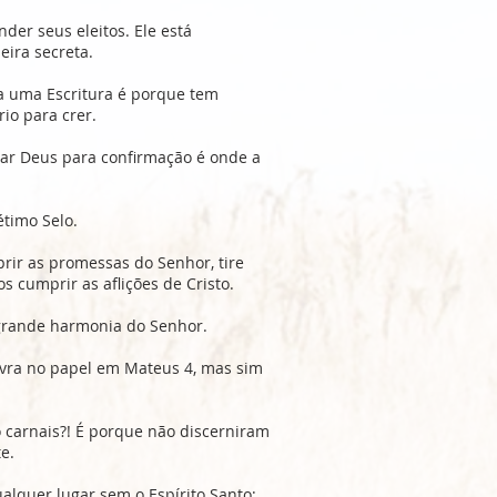
er seus eleitos. Ele está
ira secreta.
a uma Escritura é porque tem
io para crer.
ar Deus para confirmação é onde a
étimo Selo.
ir as promessas do Senhor, tire
 cumprir as aflições de Cristo.
grande harmonia do Senhor.
avra no papel em Mateus 4, mas sim
 carnais?! É porque não discerniram
e.
alquer lugar sem o Espírito Santo;