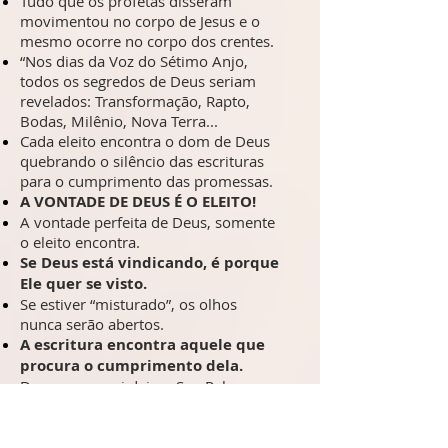
Tudo que os profetas disseram
movimentou no corpo de Jesus e o
mesmo ocorre no corpo dos crentes.
“Nos dias da Voz do Sétimo Anjo,
todos os segredos de Deus seriam
revelados: Transformação, Rapto,
Bodas, Milênio, Nova Terra...
Cada eleito encontra o dom de Deus
quebrando o silêncio das escrituras
para o cumprimento das promessas.
A VONTADE DE DEUS É O ELEITO!
A vontade perfeita de Deus, somente
o eleito encontra.
Se Deus está vindicando, é porque
Ele quer se visto.
Se estiver “misturado”, os olhos
nunca serão abertos.
A escritura encontra aquele que
procura o cumprimento dela.
Deus nunca vai deixar Sua Palavra
ser estranha para o eleito; Ele se
revela e vindica.
A correta visão muda o eleito.